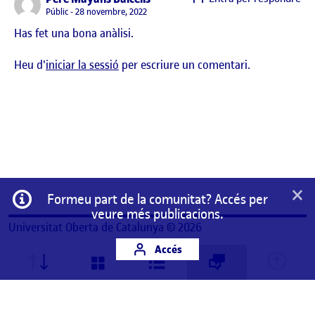
Visibilitat:
Públic
28 novembre, 2022
Has fet una bona anàlisi.
Heu d'
iniciar la sessió
per escriure un comentari.
×
Informació
Formeu part de la comunitat? Accés per
veure més publicacions.
Universitat Oberta de Catalunya © 2026
Accés
Aquest és un espai de treball personal d'un/a
estudiant de la Universitat Oberta de Catalunya.