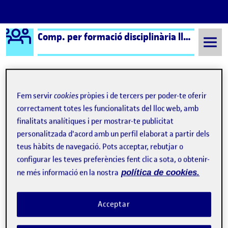
Logo Ágora
Comp. per formació disciplinària llengua i literatura cat.
Saltar al contingut
Fem servir
cookies
pròpies i de tercers per poder-te oferir
Semestre 20221 - Aula 1
13 Novembre, 2022
correctament totes les funcionalitats del lloc web, amb
13 Novembre, 2022
finalitats analítiques i per mostrar-te publicitat
personalitzada d'acord amb un perfil elaborat a partir dels
teus hàbits de navegació. Pots acceptar, rebutjar o
Reflexió sobre les proves competencials
configurar les teves preferències fent clic a sota, o obtenir-
Publicat per
Publicat per
Núria Morda Ruiz
ne més informació en la nostra
política de cookies.
Visibilitat:
Data de publicació
a Reflexió sobre les proves competenc
Públic
-
13 Nov. 2022
-
1 comentari
Acceptar
CONTRIBUTIONS
EL REFLEXIÓ SOBRE LES PROVES COMPET
DEBAT
1