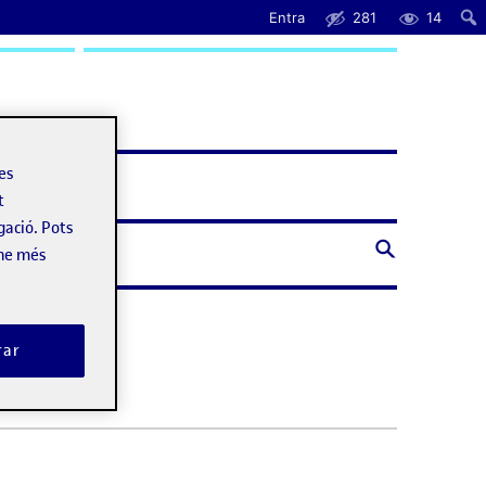
Entra
281
14
uda
les
t
gació. Pots
-ne més
rar