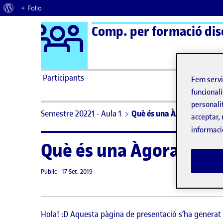
Quant al WordPress
+ Folio
Logo Ágora
Comp. per formació disci
Saltar al contingut
Participants
Fem serv
funcionali
personali
Semestre 20221 - Aula 1
Què és una Àgora?
acceptar, 
informaci
Què és una Àgora?
Visibilitat:
Data de publicació
8 setembre, 2021 3:32 pm
Públic
-
17 Set. 2019
Hola! :D Aquesta pàgina de presentació s’ha genera