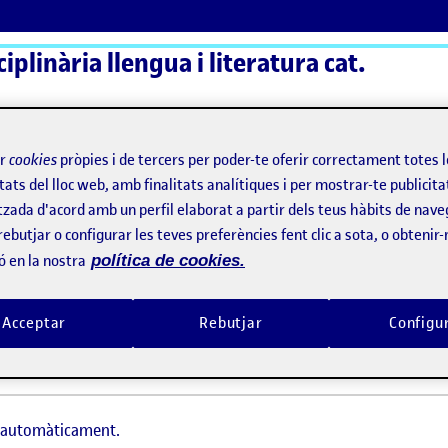
plinària llengua i literatura cat.
ActiFolios
Aj
ir
cookies
pròpies i de tercers per poder-te oferir correctament totes 
tats del lloc web, amb finalitats analítiques i per mostrar-te publicita
tzada d'acord amb un perfil elaborat a partir dels teus hàbits de nave
rebutjar o configurar les teves preferències fent clic a sota, o obtenir
ó en la nostra
política de cookies.
Acceptar
Rebutjar
Configu
t automàticament.