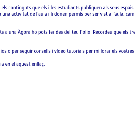
els continguts que els i les estudiants publiquen als seus espais 
na activitat de l’aula i li donen permís per ser vist a l’aula, camp
uts a una Àgora ho pots fer des del teu Folio. Recordeu que els t
os o per seguir consells i vídeo tutorials per millorar els vostres
ia en el
aquest enllaç.