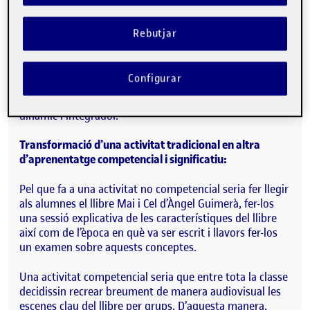
tenint en comptes les seves pròpies responsabilitats així
com les responsabilitats dels altres.
Rebutjar
Per últim, és indispensable afegir característiques que
Garagorri (2007) fa servir per descriure l’aprenentatge
Configurar
competencial i significatiu. Segons aquest autor, han
d’emfatitzar un tarannà multifuncional que sigui
dinàmic i integrador.
Transformació d’una activitat tradicional en altra
d’aprenentatge competencial i significatiu:
Pel que fa a una activitat no competencial seria fer llegir
als alumnes el llibre Mai i Cel d’Àngel Guimerà, fer-los
una sessió explicativa de les característiques del llibre
així com de l’època en què va ser escrit i llavors fer-los
un examen sobre aquests conceptes.
Una activitat competencial seria que entre tota la classe
decidissin recrear breument de manera audiovisual les
escenes clau del llibre per grups. D’aquesta manera,