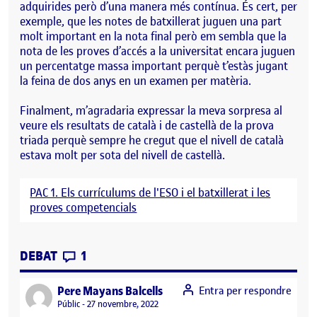
adquirides però d’una manera més contínua. És cert, per
exemple, que les notes de batxillerat juguen una part
molt
important
en la nota final
però
em sembla que la
nota de les proves d’accés a la universitat encara juguen
un percentatge massa important perquè t’estàs jugant
la feina de dos anys en un examen per matèria.
Finalment, m’agradaria expressar la meva sorpresa
al
veure els resultats de català i de castellà de la prova
triada perquè sempre he cregut que el nivell de català
estava molt per sota del nivell de castellà.
PAC 1. Els currículums de l'ESO i el batxillerat i les
proves competencials
CONTRIBUTIONS
EL REFLEXIÓ SOBRE LES PROVES COMPE
DEBAT
1
says:
Pere Mayans Balcells
Entra per respondre
Visibilitat:
Públic
27 novembre, 2022