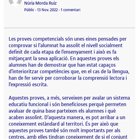
Publicat per
Núria Morda Ruiz
Visibilitat:
Data de publicació
a Reflexió sobre les proves compete
Públic
-
13 Nov. 2022
-
1 comentari
Les proves competencials són unes eines pensades per
comprovar si l’alumnat ha assolit el nivell socialment
definit de cada etapa de l’ensenyament i això es fa
mitjançant la seva aplicació. En aquestes proves els
alumnes han de demostrar que han estat capaços
d’interioritzar competències que, en el cas de la llengua,
han de fer servir per corroborar la comprensió lectora i
l’expressió escrita.
Aquestes proves, a més, serveixen per avalar un sistema
educatiu funcional i són beneficioses perquè permeten
avaluar de quina base parteixen els alumnes i què
acaben
assolint
. D’aquesta manera, es pot arribar a un
coneixement estàndard al territori. És per això que
aquestes proves també són molt importants per als
centres, amb elles tindran coneixement de si el conjunt