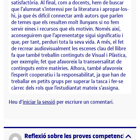
satisfactòria. Al final, com a docents, hem de buscar
que l’alumnat s’interessi per la literatura i apropar-los-
hi, ja que és difícil connectar amb autors que parlen
de temes que els resulten molt llunyans si no fem
servir eines i recursos que els motivin. Només així,
aconseguirem que l’aprenentatge sigui significatiu i
que, per tant, perduri tota la seva vida. A més, el fet
de recrear audiovisualment les escenes clau del llibre
fa que també treballin continguts de Visual i Plàstica,
per exemple; fet que afavoreix la transversalitat de
continguts entre matèries. Alhora, també afavoreix
l’esperit cooperatiu i la responsabilitat, ja que han de
treballar en petits grups per superar la tasca i fer-se
càrrec dels rols que l’estudiantat mateix s’assigna.
Heu d'
iniciar la sessió
per escriure un comentari.
Reflexió sobre les proves competencials
Publicat per
expa