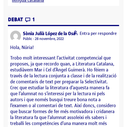
CONTRIBUTIONS
EL PAC 2.1. REFLEXIÓ SOBRE APRENENTA
DEBAT
1
says:
Sònia Julià López de la Osa
Entra per respondre
Visibilitat:
Públic
28 novembre, 2022
Hola, Núria!
Trobo molt interessant l’activitat competencial que
proposes, ja que recordo quan, a Literatura Catalana,
estudiàvem Mar i Cel d’Àngel Guimerà. Ho fèiem a
través de la lectura conjunta a classe i de la realització
de comentaris de text per preparar la Selectivitat.
Crec que estudiar la literatura d’aquesta manera fa
que l’alumnat no s’interessi per la lectura ni pels
autors i que només busqui treure bona nota a
l’examen o al comentari de text. Així doncs, considero
que buscar formes de fer més motivadora i cridanera
la literatura fa que l’alumnat assoleixi els sabers i
treballi les competències d’una manera molt més