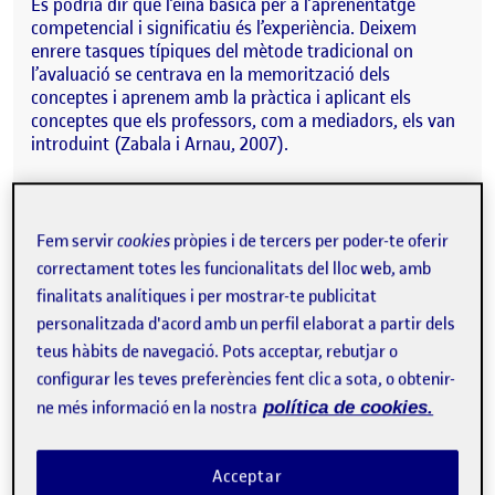
Es podria dir que l’eina bàsica per a l’aprenentatge
competencial i significatiu és l’experiència. Deixem
enrere tasques típiques del mètode tradicional on
l’avaluació se centrava en la memorització dels
conceptes i aprenem amb la pràctica i aplicant els
conceptes que els professors, com a mediadors, els van
introduint (Zabala i Arnau, 2007).
L’aprenentatge competencial i significatiu potencia la
participació de l’alumne com individu autònom capaç de
tenir una capacitat crítica per detectar i resoldre
Fem servir
cookies
pròpies i de tercers per poder-te oferir
problemes en contextos reals. Això implica que els
correctament totes les funcionalitats del lloc web, amb
alumnes siguin capaços de definir els seus propis rols,
finalitats analítiques i per mostrar-te publicitat
organitzar les feines i tasques a realitzar i establir un
personalitzada d'acord amb un perfil elaborat a partir dels
responsabilitzar-se d’uns acords.
teus hàbits de navegació. Pots acceptar, rebutjar o
Per a ratificar aquesta idea és important introduir
configurar les teves preferències fent clic a sota, o obtenir-
l’autora M. Luz Rodríguez (2011) a “La teoría del
ne més informació en la nostra
política de cookies.
aprendizaje significativo: una revisión aplicable a la
escuela actual” que, amb altres paraules, també diu que
l’aprenentatge ocorre quan l’alumne/a pensa què ha de
Acceptar
fer i executa i, com comentàvem abans, això ho fa