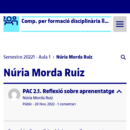
Logo Ágora
Comp. per formació disciplinària llengua i literatura cat.
Saltar al contingut
Semestre 20221 - Aula 1
Núria Morda Ruiz
Núria Morda Ruiz
PAC 2.1. Reflexió sobre aprenentatge compet
Publicat per
expa
Publicat per
Núria Morda Ruiz
Visibilitat:
Data de publicació
24 novembre, 2022 11:06 am
a PAC 2.1. Reflexió sobre aprenentat
Públic
-
20 Nov. 2022
-
1 comentari