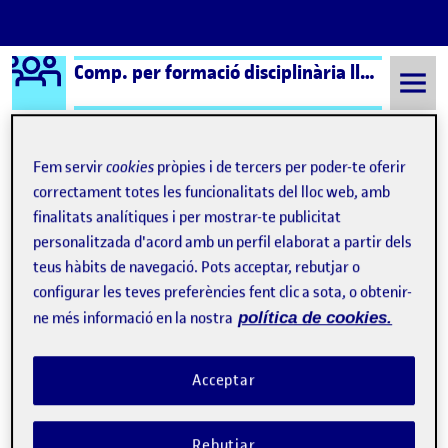
Logo Ágora
Comp. per formació disciplinària llengua i literatura cat.
Saltar al contingut
Fem servir
cookies
pròpies i de tercers per poder-te oferir
correctament totes les funcionalitats del lloc web, amb
Semestre 20221 - Aula 1
Núria Morda Ruiz
finalitats analítiques i per mostrar-te publicitat
Núria Morda Ruiz
personalitzada d'acord amb un perfil elaborat a partir dels
teus hàbits de navegació. Pots acceptar, rebutjar o
configurar les teves preferències fent clic a sota, o obtenir-
PAC 2.1. Reflexió sobre aprenentatge competencial i significatiu
Publicat per
ne més informació en la nostra
política de cookies.
Publicat per
Núria Morda Ruiz
Visibilitat:
Data de publicació
24 novembre, 2022 11:06 am
a PAC 2.1. Reflexió sobre aprenentat
Públic
-
20 Nov. 2022
-
1 comentari
Acceptar
Es podria dir que l’eina bàsica per a l’aprenentatge competencial i
significatiu és l’experiència. Deixem enrere tasques típiques del
mètode tradicional on l’avaluació se centrava en la memorització
dels conceptes i aprenem amb la pràctica i aplicant els conceptes
Rebutjar