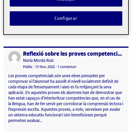
que els professors, com a mediadors, els van introduint (Zabala i
Arnau, 2007). L’aprenentatge competencial i significatiu potencia
la participació de l’alumne com individu autònom capaç de tenir
Configurar
una capacitat crítica per detectar i resoldre problemes en
contextos reals. Això implica…
Reflexió sobre les proves competencials
Publicat per
Publicat per
Núria Morda Ruiz
Visibilitat:
Data de publicació
a Reflexió sobre les proves compete
Públic
-
13 Nov. 2022
-
1 comentari
Les proves competencials són unes eines pensades per
comprovar si l’alumnat ha assolit el nivell socialment definit de
cada etapa de l’ensenyament i això es fa mitjançant la seva
aplicació. En aquestes proves els alumnes han de demostrar que
han estat capaços d’interioritzar competències que, en el cas de
la llengua, han de fer servir per corroborar la comprensió lectora i
l’expressió escrita. Aquestes proves, a més, serveixen per avalar
un sistema educatiu funcional i són beneficioses perquè
permeten avaluar…