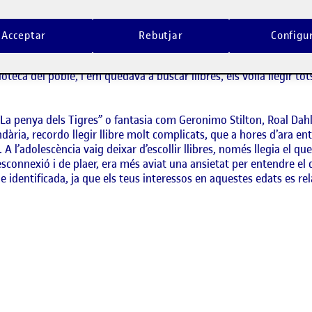
tes amb la lectura com a crucials per l’interès personal en la lit
torns d’alfabetització a casa i la qualitat instructiva i afectiva 
Acceptar
Rebutjar
Configu
ris, la nostra cultura i els nostres valors. Contes dels germans G
eca del poble, i em quedava a buscar llibres, els volia llegir tots
 “La penya dels Tigres” o fantasia com Geronimo Stilton, Roal Dahl
ndària, recordo llegir llibre molt complicats, que a hores d’ara e
 l’adolescència vaig deixar d’escollir llibres, només llegia el que
onnexió i de plaer, era més aviat una ansietat per entendre el qu
-me identificada, ja que els teus interessos en aquestes edats es