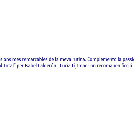
ssions més remarcables de la meva rutina. Complemento la passió
otal” per Isabel Calderón i Lucía Lijtmaer on recomanen ficció i l