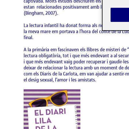
captivada. Molts estudis descriuren els primers contac
estan relacionades positivament amb la qualitat dels en
(Bingham, 2007).
La lectura infantil ha donat forma als nostres imagina
la meva mare em portava a l’hora del conte de la Ludot
final.
A la primària em fascinaven els llibres de misteri de
lectura obligatòria, tot i que més endevant a al secu
i que més endevant vaig poder recuperar i gaudir-les. A
deixar de relacionar la lectura amb un moment de desc
com els Diaris de la Carlota, em van ajudar a sentir
el desig sexual, l’amor i les amistats.