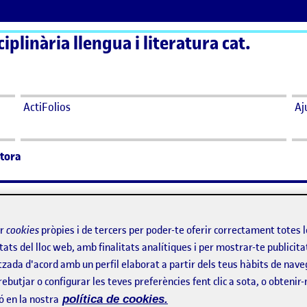
plinària llengua i literatura cat.
ActiFolios
Aj
ctora
ectora
ir
cookies
pròpies i de tercers per poder-te oferir correctament totes 
ectora
tats del lloc web, amb finalitats analítiques i per mostrar-te publicita
tzada d'acord amb un perfil elaborat a partir dels teus hàbits de nave
rebutjar o configurar les teves preferències fent clic a sota, o obtenir
 mare llegint-me un conte abans d’anar a dormir. Un conte amb m
ó en la nostra
política de cookies.