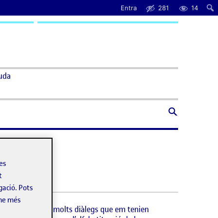
Entra
281
14
uda
les
t
gació. Pots
-ne més
olts dibuixos i molts diàlegs que em tenien