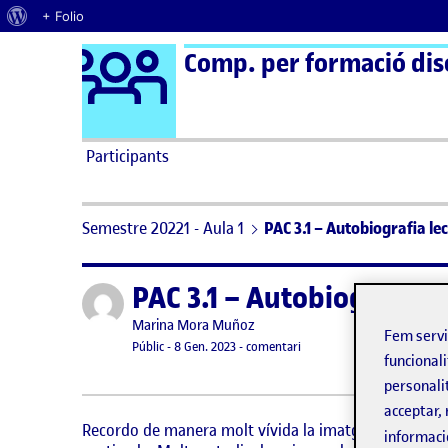
Quant al WordPress
+ Folio
Logo Ágora
Comp. per formació disci
Saltar al contingut
Participants
Semestre 20221 - Aula 1
PAC 3.1 – Autobiografia le
PAC 3.1 – Autobiografia l
Publicat per
Publicat per
Marina Mora Muñoz
Fem serv
Visibilitat:
Data de publicació
el PAC 3.1 – Autobiografia l
Públic
-
8 Gen. 2023
-
comentari
funcionali
personali
acceptar, 
Recordo de manera molt vívida la imatge de la meva
informaci