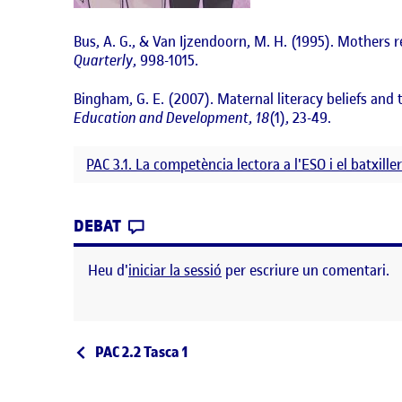
Bus, A. G., & Van Ijzendoorn, M. H. (1995). Mothers r
Quarterly
, 998-1015.
Bingham, G. E. (2007). Maternal literacy beliefs and 
Education and Development
,
18
(1), 23-49.
PAC 3.1. La competència lectora a l'ESO i el batxille
CONTRIBUTION
0
EL PAC 3.1 – AUTOBIOGRAFIA LECT
DEBAT
Heu d'
iniciar la sessió
per escriure un comentari.
Navegació d'entrades
Entrada anterior
PAC 2.2 Tasca 1