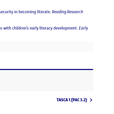
security in becoming literate.
Reading Research
ns with children’s early literacy development.
Early
Entrada següent
TASCA 1 (PAC 3.2)