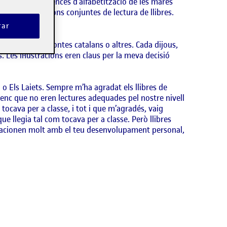
eratura. Les creences d’alfabetització de les mares
de les interaccions conjuntes de lectura de llibres.
rar
rimm, clàssics contes catalans o altres. Cada dijous,
. Les il·lustracions eren claus per la meva decisió
 o Els Laiets. Sempre m’ha agradat els llibres de
ntenc que no eren lectures adequades pel nostre nivell
 tocava per a classe, i tot i que m’agradés, vaig
e llegia tal com tocava per a classe. Però llibres
 relacionen molt amb el teu desenvolupament personal,