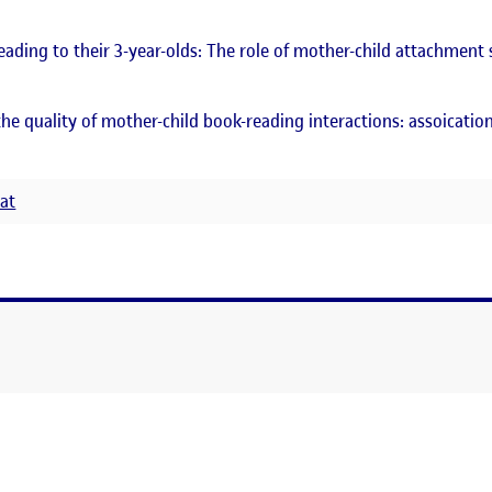
eading to their 3-year-olds: The role of mother-child attachment 
the quality of mother-child book-reading interactions: assoicatio
rat
ORA