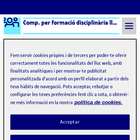
Logo Ágora
Comp. per formació disciplinària llengua i literatura cat.
Saltar al contingut
Fem servir
cookies
pròpies i de tercers per poder-te oferir
Semestre 20221 - Aula 1
29 Desembre, 2022
correctament totes les funcionalitats del lloc web, amb
finalitats analítiques i per mostrar-te publicitat
29 Desembre, 2022
personalitzada d'acord amb un perfil elaborat a partir dels
teus hàbits de navegació. Pots acceptar, rebutjar o
configurar les teves preferències fent clic a sota, o obtenir-
PAC 2.2 Tasca 1
Publicat per
ne més informació en la nostra
política de cookies.
Publicat per
Marina Mora Muñoz
Visibilitat:
Data de publicació
29 desembre, 2022 8:47 pm
a PAC 2.2 Tasca 1
Públic
-
29 Des. 2022
-
1 comentari
Acceptar
CONTRIBUTIONS
EL PAC 2.2 TASCA 1
DEBAT
1